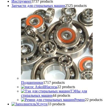
Инструмент
37
37 products
Запчасти для стиральных машин
25
25 products
Подшипники
17
17 products
Насосы
2
2 products
ТЭНы для
стиральных машин
4
4 products
Ремни
2
2 products
Услуги
3
3 products