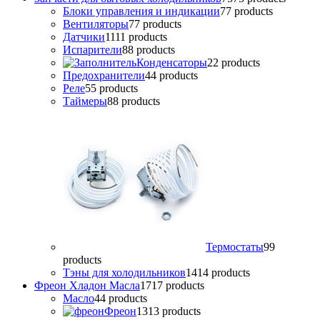
Блоки управления и индикации
7
7 products
Вентиляторы
7
7 products
Датчики
11
11 products
Испарители
8
8 products
Конденсаторы
2
2 products
Предохранители
4
4 products
Реле
5
5 products
Таймеры
8
8 products
Термостаты
9
9
products
Тэны для холодильников
14
14 products
Фреон Хладон Масла
17
17 products
Масло
4
4 products
Фреон
13
13 products