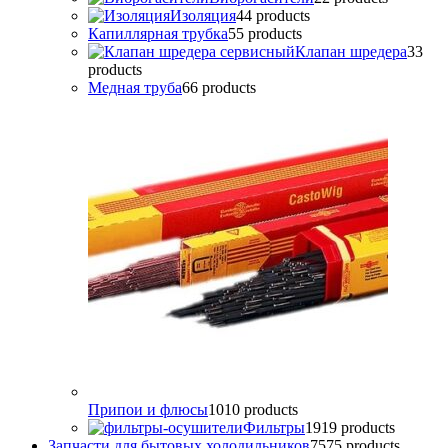
Изоляция
4
4 products
Капиллярная трубка
5
5 products
Клапан шредера
3
3
products
Медная труба
6
6 products
Припои и флюсы
10
10 products
Фильтры
19
19 products
Запчасти для бытовых холодильников
75
75 products