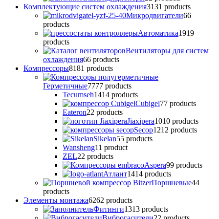
Комплектующие систем охлаждения
31
31 products
Микродвигатели
6
6
products
Автоматика
19
19
products
Вентиляторы для систем
охлаждения
6
6 products
Компрессоры
81
81 products
Герметичные
77
77 products
Tecumseh
14
14 products
Cubigel
7
7 products
Eateron
2
2 products
Jiaxipera
10
10 products
Secop
12
12 products
Sikelan
5
5 products
Wansheng
1
1 product
ZEL
2
2 products
Аspera
9
9 products
Атлант
14
14 products
Поршневые
4
4
products
Элементы монтажа
62
62 products
Фитинги
13
13 products
Виброгасители
2
2 products