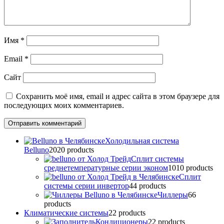
Имя
*
Email
*
Сайт
Сохранить моё имя, email и адрес сайта в этом браузере для
последующих моих комментариев.
Холодильная система
Belluno
20
20 products
Сплит системы
среднетемпературные серии эконом
10
10 products
Сплит
системы серии инвертор
4
4 products
Чиллеры
6
6
products
Климатические системы
2
2 products
Кондиционеры
2
2 products