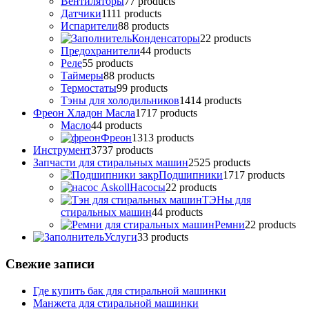
Вентиляторы
7
7 products
Датчики
11
11 products
Испарители
8
8 products
Конденсаторы
2
2 products
Предохранители
4
4 products
Реле
5
5 products
Таймеры
8
8 products
Термостаты
9
9 products
Тэны для холодильников
14
14 products
Фреон Хладон Масла
17
17 products
Масло
4
4 products
Фреон
13
13 products
Инструмент
37
37 products
Запчасти для стиральных машин
25
25 products
Подшипники
17
17 products
Насосы
2
2 products
ТЭНы для
стиральных машин
4
4 products
Ремни
2
2 products
Услуги
3
3 products
Свежие записи
Где купить бак для стиральной машинки
Манжета для стиральной машинки