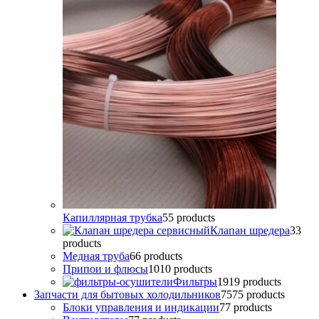
Капиллярная трубка
5
5 products
Клапан шредера
3
3
products
Медная труба
6
6 products
Припои и флюсы
10
10 products
Фильтры
19
19 products
Запчасти для бытовых холодильников
75
75 products
Блоки управления и индикации
7
7 products