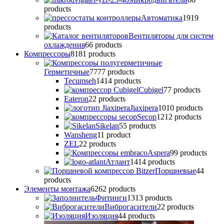
products
Автоматика
19
19
products
Вентиляторы для систем
охлаждения
6
6 products
Компрессоры
81
81 products
Герметичные
77
77 products
Tecumseh
14
14 products
Cubigel
7
7 products
Eateron
2
2 products
Jiaxipera
10
10 products
Secop
12
12 products
Sikelan
5
5 products
Wansheng
1
1 product
ZEL
2
2 products
Аspera
9
9 products
Атлант
14
14 products
Поршневые
4
4
products
Элементы монтажа
62
62 products
Фитинги
13
13 products
Виброгасители
2
2 products
Изоляция
4
4 products