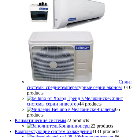
Сплит
системы среднетемпературные серии эконом
10
10
products
Сплит
системы серии инвертор
4
4 products
Чиллеры
6
6
products
Климатические системы
2
2 products
Кондиционеры
2
2 products
Комплектующие систем охлаждения
31
31 products
Микродвигатели
6
6