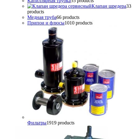
Капиллярная трубка
5
5 products
Клапан шредера
3
3
products
Медная труба
6
6 products
Припои и флюсы
10
10 products
Фильтры
19
19 products