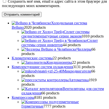
Сохранить моё имя, email и адрес сайта в этом браузере для
последующих моих комментариев.
Холодильная система
Belluno
20
20 products
Сплит системы
среднетемпературные серии эконом
10
10 products
Сплит
системы серии инвертор
4
4 products
Чиллеры
6
6
products
Климатические системы
2
2 products
Кондиционеры
2
2 products
Комплектующие систем охлаждения
31
31 products
Микродвигатели
6
6
products
Автоматика
19
19
products
Вентиляторы для систем
охлаждения
6
6 products
Компрессоры
81
81 products
Герметичные
77
77 products