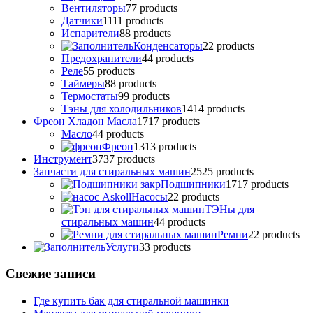
Вентиляторы
7
7 products
Датчики
11
11 products
Испарители
8
8 products
Конденсаторы
2
2 products
Предохранители
4
4 products
Реле
5
5 products
Таймеры
8
8 products
Термостаты
9
9 products
Тэны для холодильников
14
14 products
Фреон Хладон Масла
17
17 products
Масло
4
4 products
Фреон
13
13 products
Инструмент
37
37 products
Запчасти для стиральных машин
25
25 products
Подшипники
17
17 products
Насосы
2
2 products
ТЭНы для
стиральных машин
4
4 products
Ремни
2
2 products
Услуги
3
3 products
Свежие записи
Где купить бак для стиральной машинки