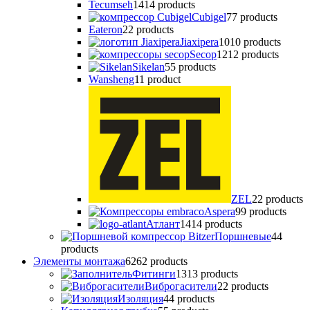
Tecumseh
14
14 products
Cubigel
7
7 products
Eateron
2
2 products
Jiaxipera
10
10 products
Secop
12
12 products
Sikelan
5
5 products
Wansheng
1
1 product
ZEL
2
2 products
Аspera
9
9 products
Атлант
14
14 products
Поршневые
4
4
products
Элементы монтажа
62
62 products
Фитинги
13
13 products
Виброгасители
2
2 products
Изоляция
4
4 products