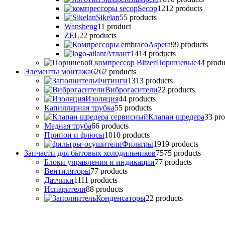
Secop
12
12 products
Sikelan
5
5 products
Wansheng
1
1 product
ZEL
2
2 products
Аspera
9
9 products
Атлант
14
14 products
Поршневые
4
4 produ
Элементы монтажа
62
62 products
Фитинги
13
13 products
Виброгасители
2
2 products
Изоляция
4
4 products
Капиллярная трубка
5
5 products
Клапан шредера
3
3 pro
Медная труба
6
6 products
Припои и флюсы
10
10 products
Фильтры
19
19 products
Запчасти для бытовых холодильников
75
75 products
Блоки управления и индикации
7
7 products
Вентиляторы
7
7 products
Датчики
11
11 products
Испарители
8
8 products
Конденсаторы
2
2 products