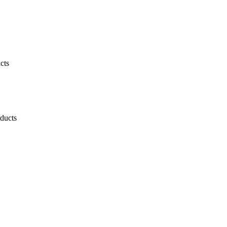
cts
ducts