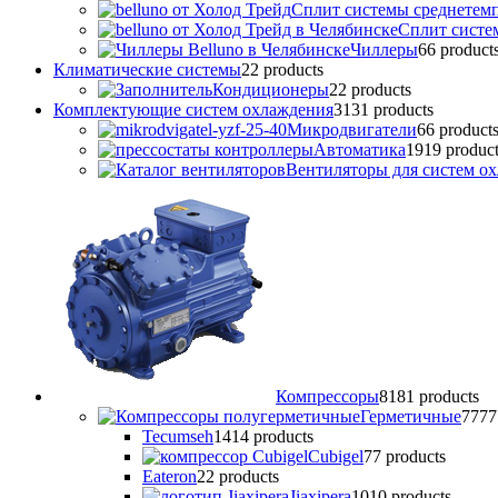
Сплит системы среднетем
Сплит систе
Чиллеры
6
6 product
Климатические системы
2
2 products
Кондиционеры
2
2 products
Комплектующие систем охлаждения
31
31 products
Микродвигатели
6
6 product
Автоматика
19
19 produc
Вентиляторы для систем о
Компрессоры
81
81 products
Герметичные
77
77
Tecumseh
14
14 products
Cubigel
7
7 products
Eateron
2
2 products
Jiaxipera
10
10 products