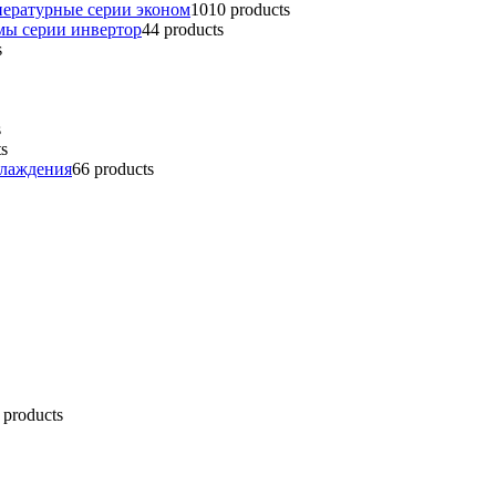
пературные серии эконом
10
10 products
мы серии инвертор
4
4 products
s
s
ts
хлаждения
6
6 products
 products