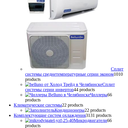
Сплит
системы среднетемпературные серии эконом
10
10
products
Сплит
системы серии инвертор
4
4 products
Чиллеры
6
6
products
Климатические системы
2
2 products
Кондиционеры
2
2 products
Комплектующие систем охлаждения
31
31 products
Микродвигатели
6
6
products