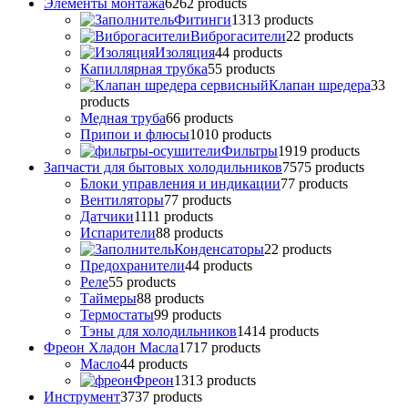
Элементы монтажа
62
62 products
Фитинги
13
13 products
Виброгасители
2
2 products
Изоляция
4
4 products
Капиллярная трубка
5
5 products
Клапан шредера
3
3
products
Медная труба
6
6 products
Припои и флюсы
10
10 products
Фильтры
19
19 products
Запчасти для бытовых холодильников
75
75 products
Блоки управления и индикации
7
7 products
Вентиляторы
7
7 products
Датчики
11
11 products
Испарители
8
8 products
Конденсаторы
2
2 products
Предохранители
4
4 products
Реле
5
5 products
Таймеры
8
8 products
Термостаты
9
9 products
Тэны для холодильников
14
14 products
Фреон Хладон Масла
17
17 products
Масло
4
4 products
Фреон
13
13 products
Инструмент
37
37 products