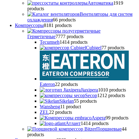
Автоматика
19
19
products
Вентиляторы для систем
охлаждения
6
6 products
Компрессоры
81
81 products
Герметичные
77
77 products
Tecumseh
14
14 products
Cubigel
7
7 products
Eateron
2
2 products
Jiaxipera
10
10 products
Secop
12
12 products
Sikelan
5
5 products
Wansheng
1
1 product
ZEL
2
2 products
Аspera
9
9 products
Атлант
14
14 products
Поршневые
4
4
products