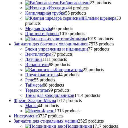
Виброгасители
2
2 products
Изоляция
4
4 products
Капиллярная трубка
5
5 products
Клапан шредера
3
3
products
Медная труба
6
6 products
Припои и флюсы
10
10 products
Фильтры
19
19 products
Запчасти для бытовых холодильников
75
75 products
Блоки управления и индикации
7
7 products
Вентиляторы
7
7 products
Датчики
11
11 products
Испарители
8
8 products
Конденсаторы
2
2 products
Предохранители
4
4 products
Реле
5
5 products
Таймеры
8
8 products
Термостаты
9
9 products
Тэны для холодильников
14
14 products
Фреон Хладон Масла
17
17 products
Масло
4
4 products
Фреон
13
13 products
Инструмент
37
37 products
Запчасти для стиральных машин
25
25 products
Подшипники
17
17 products