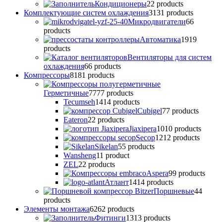
Кондиционеры
2
2 products
Комплектующие систем охлаждения
31
31 products
Микродвигатели
6
6
products
Автоматика
19
19
products
Вентиляторы для систем
охлаждения
6
6 products
Компрессоры
81
81 products
Герметичные
77
77 products
Tecumseh
14
14 products
Cubigel
7
7 products
Eateron
2
2 products
Jiaxipera
10
10 products
Secop
12
12 products
Sikelan
5
5 products
Wansheng
1
1 product
ZEL
2
2 products
Аspera
9
9 products
Атлант
14
14 products
Поршневые
4
4
products
Элементы монтажа
62
62 products
Фитинги
13
13 products