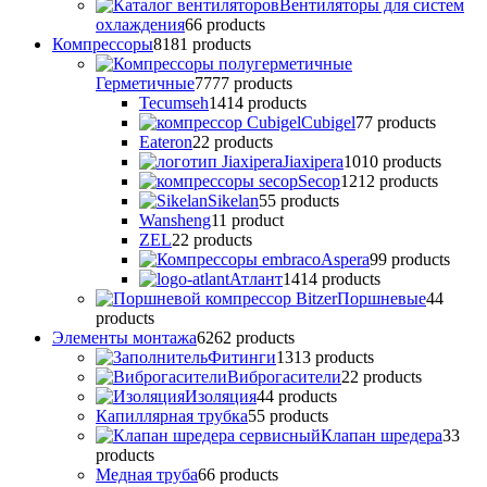
Вентиляторы для систем
охлаждения
6
6 products
Компрессоры
81
81 products
Герметичные
77
77 products
Tecumseh
14
14 products
Cubigel
7
7 products
Eateron
2
2 products
Jiaxipera
10
10 products
Secop
12
12 products
Sikelan
5
5 products
Wansheng
1
1 product
ZEL
2
2 products
Аspera
9
9 products
Атлант
14
14 products
Поршневые
4
4
products
Элементы монтажа
62
62 products
Фитинги
13
13 products
Виброгасители
2
2 products
Изоляция
4
4 products
Капиллярная трубка
5
5 products
Клапан шредера
3
3
products
Медная труба
6
6 products