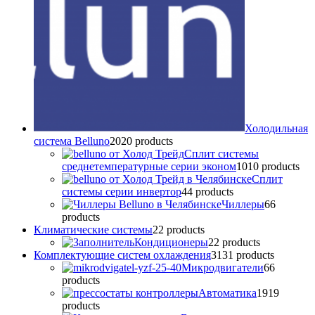
Холодильная
система Belluno
20
20 products
Сплит системы
среднетемпературные серии эконом
10
10 products
Сплит
системы серии инвертор
4
4 products
Чиллеры
6
6
products
Климатические системы
2
2 products
Кондиционеры
2
2 products
Комплектующие систем охлаждения
31
31 products
Микродвигатели
6
6
products
Автоматика
19
19
products