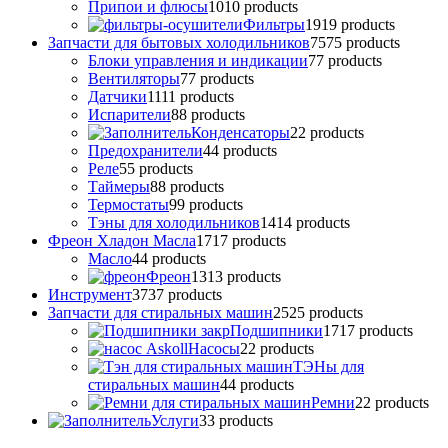
Припои и флюсы
10
10 products
Фильтры
19
19 products
Запчасти для бытовых холодильников
75
75 products
Блоки управления и индикации
7
7 products
Вентиляторы
7
7 products
Датчики
11
11 products
Испарители
8
8 products
Конденсаторы
2
2 products
Предохранители
4
4 products
Реле
5
5 products
Таймеры
8
8 products
Термостаты
9
9 products
Тэны для холодильников
14
14 products
Фреон Хладон Масла
17
17 products
Масло
4
4 products
Фреон
13
13 products
Инструмент
37
37 products
Запчасти для стиральных машин
25
25 products
Подшипники
17
17 products
Насосы
2
2 products
ТЭНы для
стиральных машин
4
4 products
Ремни
2
2 products
Услуги
3
3 products