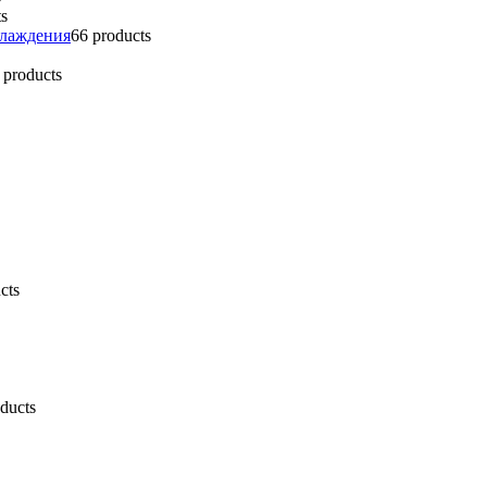
ts
хлаждения
6
6 products
 products
cts
ducts