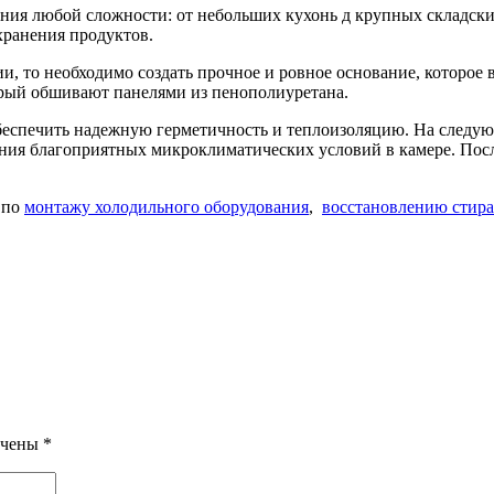
ния любой сложности: от небольших кухонь д крупных складских
хранения продуктов.
, то необходимо создать прочное и ровное основание, которое 
орый обшивают панелями из пенополиуретана.
обеспечить надежную герметичность и теплоизоляцию. На следу
ания благоприятных микроклиматических условий в камере. Пос
по
монтажу холодильного оборудования
,
восстановлению стир
ечены
*