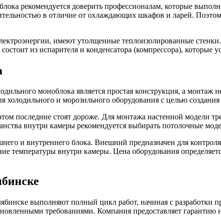
лока рекомендуется доверить профессионалам, которые выполня
тельностью в отличие от охлаждающих шкафов и ларей. Поэтом
ектроэнергии, имеют утолщенные теплоизолированные стенки.
состоит из испарителя и конденсатора (компрессора), которые у
а
дильного моноблока является простая конструкция, а монтаж не
я холодильного и морозильного оборудования с целью создания
том последние стоят дороже. Для монтажа настенной модели тре
ранства внутри камеры рекомендуется выбирать потолочные моде
шнего и внутреннего блока. Внешний предназначен для контроля
ие температуры внутри камеры. Цена оборудования определяетс
ябинске
бинске выполняют полный цикл работ, начиная с разработки пр
ановленными требованиями. Компания предоставляет гарантию н