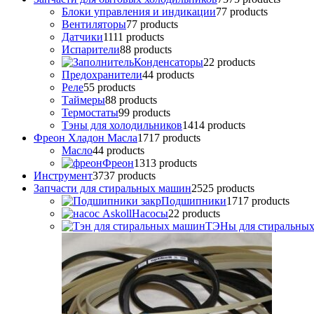
Блоки управления и индикации
7
7 products
Вентиляторы
7
7 products
Датчики
11
11 products
Испарители
8
8 products
Конденсаторы
2
2 products
Предохранители
4
4 products
Реле
5
5 products
Таймеры
8
8 products
Термостаты
9
9 products
Тэны для холодильников
14
14 products
Фреон Хладон Масла
17
17 products
Масло
4
4 products
Фреон
13
13 products
Инструмент
37
37 products
Запчасти для стиральных машин
25
25 products
Подшипники
17
17 products
Насосы
2
2 products
ТЭНы для стиральны