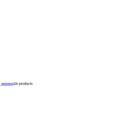
х машин
4
4 products