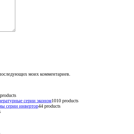
ля последующих моих комментариев.
 products
пературные серии эконом
10
10 products
мы серии инвертор
4
4 products
s
s