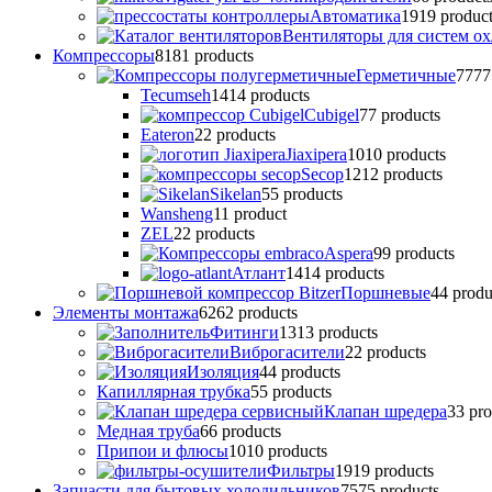
Автоматика
19
19 produc
Вентиляторы для систем о
Компрессоры
81
81 products
Герметичные
77
77
Tecumseh
14
14 products
Cubigel
7
7 products
Eateron
2
2 products
Jiaxipera
10
10 products
Secop
12
12 products
Sikelan
5
5 products
Wansheng
1
1 product
ZEL
2
2 products
Аspera
9
9 products
Атлант
14
14 products
Поршневые
4
4 produ
Элементы монтажа
62
62 products
Фитинги
13
13 products
Виброгасители
2
2 products
Изоляция
4
4 products
Капиллярная трубка
5
5 products
Клапан шредера
3
3 pro
Медная труба
6
6 products
Припои и флюсы
10
10 products
Фильтры
19
19 products
Запчасти для бытовых холодильников
75
75 products