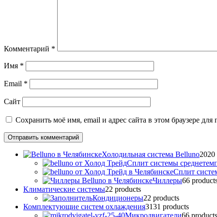
Комментарий
*
Имя
*
Email
*
Сайт
Сохранить моё имя, email и адрес сайта в этом браузере д
Холодильная система Belluno
20
20
Сплит системы среднетем
Сплит систе
Чиллеры
6
6 product
Климатические системы
2
2 products
Кондиционеры
2
2 products
Комплектующие систем охлаждения
31
31 products
Микродвигатели
6
6 product