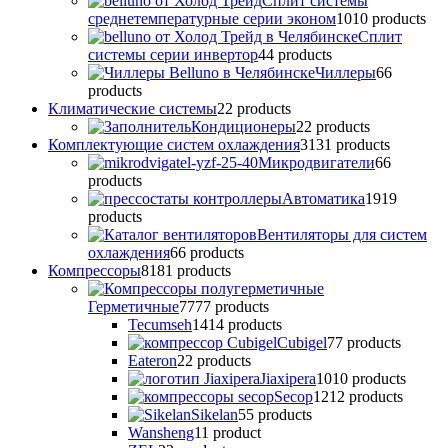
Сплит системы
среднетемпературные серии эконом
10
10 products
Сплит
системы серии инвертор
4
4 products
Чиллеры
6
6
products
Климатические системы
2
2 products
Кондиционеры
2
2 products
Комплектующие систем охлаждения
31
31 products
Микродвигатели
6
6
products
Автоматика
19
19
products
Вентиляторы для систем
охлаждения
6
6 products
Компрессоры
81
81 products
Герметичные
77
77 products
Tecumseh
14
14 products
Cubigel
7
7 products
Eateron
2
2 products
Jiaxipera
10
10 products
Secop
12
12 products
Sikelan
5
5 products
Wansheng
1
1 product