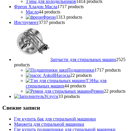
Тэны для холодильников
14
14 products
Фреон Хладон Масла
17
17 products
Масло
4
4 products
Фреон
13
13 products
Инструмент
37
37 products
Запчасти для стиральных машин
25
25
products
Подшипники
17
17 products
Насосы
2
2 products
ТЭНы для
стиральных машин
4
4 products
Ремни
2
2 products
Услуги
3
3 products
Свежие записи
Где купить бак для стиральной машинки
Манжета для стиральной машинки
Где купить подшипники для стиральной машинки