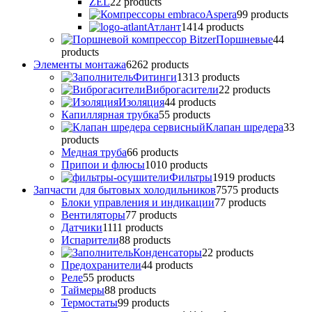
ZEL
2
2 products
Аspera
9
9 products
Атлант
14
14 products
Поршневые
4
4
products
Элементы монтажа
62
62 products
Фитинги
13
13 products
Виброгасители
2
2 products
Изоляция
4
4 products
Капиллярная трубка
5
5 products
Клапан шредера
3
3
products
Медная труба
6
6 products
Припои и флюсы
10
10 products
Фильтры
19
19 products
Запчасти для бытовых холодильников
75
75 products
Блоки управления и индикации
7
7 products
Вентиляторы
7
7 products
Датчики
11
11 products
Испарители
8
8 products
Конденсаторы
2
2 products
Предохранители
4
4 products
Реле
5
5 products
Таймеры
8
8 products
Термостаты
9
9 products