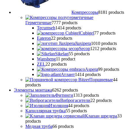
Компрессоры
81
81 products
Герметичные
77
77 products
Tecumseh
14
14 products
Cubigel
7
7 products
Eateron
2
2 products
Jiaxipera
10
10 products
Secop
12
12 products
Sikelan
5
5 products
Wansheng
1
1 product
ZEL
2
2 products
Аspera
9
9 products
Атлант
14
14 products
Поршневые
4
4
products
Элементы монтажа
62
62 products
Фитинги
13
13 products
Виброгасители
2
2 products
Изоляция
4
4 products
Капиллярная трубка
5
5 products
Клапан шредера
3
3
products
Медная труба
6
6 products