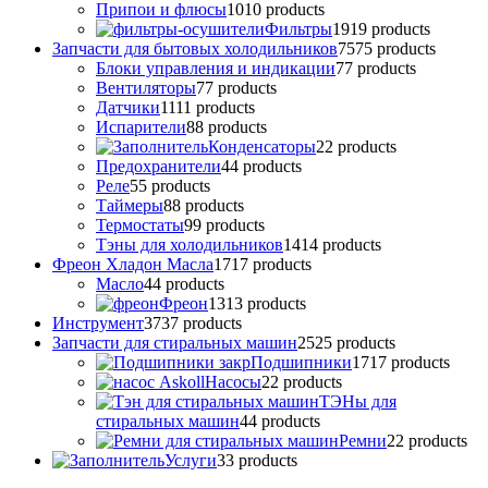
Припои и флюсы
10
10 products
Фильтры
19
19 products
Запчасти для бытовых холодильников
75
75 products
Блоки управления и индикации
7
7 products
Вентиляторы
7
7 products
Датчики
11
11 products
Испарители
8
8 products
Конденсаторы
2
2 products
Предохранители
4
4 products
Реле
5
5 products
Таймеры
8
8 products
Термостаты
9
9 products
Тэны для холодильников
14
14 products
Фреон Хладон Масла
17
17 products
Масло
4
4 products
Фреон
13
13 products
Инструмент
37
37 products
Запчасти для стиральных машин
25
25 products
Подшипники
17
17 products
Насосы
2
2 products
ТЭНы для
стиральных машин
4
4 products
Ремни
2
2 products
Услуги
3
3 products