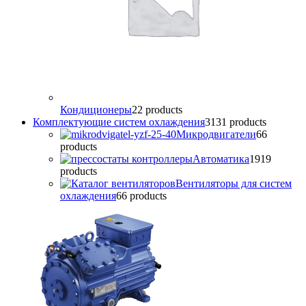
Кондиционеры
2
2 products
Комплектующие систем охлаждения
31
31 products
Микродвигатели
6
6
products
Автоматика
19
19
products
Вентиляторы для систем
охлаждения
6
6 products