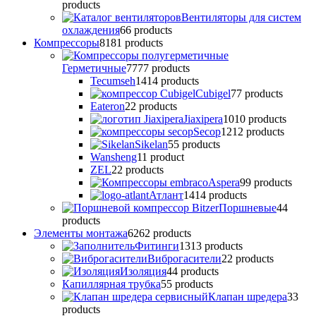
products
Вентиляторы для систем
охлаждения
6
6 products
Компрессоры
81
81 products
Герметичные
77
77 products
Tecumseh
14
14 products
Cubigel
7
7 products
Eateron
2
2 products
Jiaxipera
10
10 products
Secop
12
12 products
Sikelan
5
5 products
Wansheng
1
1 product
ZEL
2
2 products
Аspera
9
9 products
Атлант
14
14 products
Поршневые
4
4
products
Элементы монтажа
62
62 products
Фитинги
13
13 products
Виброгасители
2
2 products
Изоляция
4
4 products
Капиллярная трубка
5
5 products
Клапан шредера
3
3
products