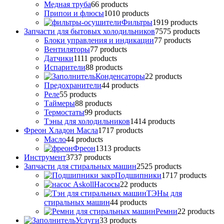
Медная труба
6
6 products
Припои и флюсы
10
10 products
Фильтры
19
19 products
Запчасти для бытовых холодильников
75
75 products
Блоки управления и индикации
7
7 products
Вентиляторы
7
7 products
Датчики
11
11 products
Испарители
8
8 products
Конденсаторы
2
2 products
Предохранители
4
4 products
Реле
5
5 products
Таймеры
8
8 products
Термостаты
9
9 products
Тэны для холодильников
14
14 products
Фреон Хладон Масла
17
17 products
Масло
4
4 products
Фреон
13
13 products
Инструмент
37
37 products
Запчасти для стиральных машин
25
25 products
Подшипники
17
17 products
Насосы
2
2 products
ТЭНы для
стиральных машин
4
4 products
Ремни
2
2 products
Услуги
3
3 products