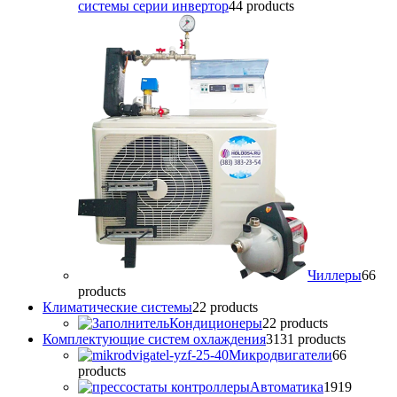
системы серии инвертор
4
4 products
Чиллеры
6
6
products
Климатические системы
2
2 products
Кондиционеры
2
2 products
Комплектующие систем охлаждения
31
31 products
Микродвигатели
6
6
products
Автоматика
19
19