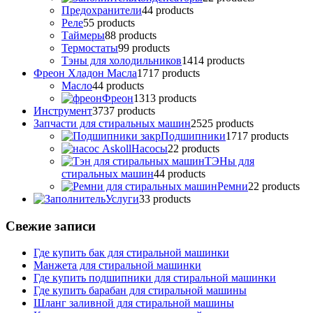
Предохранители
4
4 products
Реле
5
5 products
Таймеры
8
8 products
Термостаты
9
9 products
Тэны для холодильников
14
14 products
Фреон Хладон Масла
17
17 products
Масло
4
4 products
Фреон
13
13 products
Инструмент
37
37 products
Запчасти для стиральных машин
25
25 products
Подшипники
17
17 products
Насосы
2
2 products
ТЭНы для
стиральных машин
4
4 products
Ремни
2
2 products
Услуги
3
3 products
Свежие записи
Где купить бак для стиральной машинки
Манжета для стиральной машинки
Где купить подшипники для стиральной машинки
Где купить барабан для стиральной машины
Шланг заливной для стиральной машины