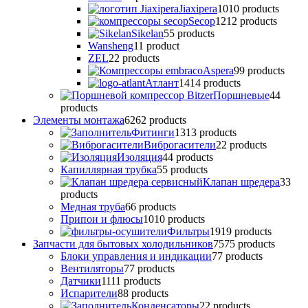
Jiaxipera
10
10 products
Secop
12
12 products
Sikelan
5
5 products
Wansheng
1
1 product
ZEL
2
2 products
Аspera
9
9 products
Атлант
14
14 products
Поршневые
4
4
products
Элементы монтажа
62
62 products
Фитинги
13
13 products
Виброгасители
2
2 products
Изоляция
4
4 products
Капиллярная трубка
5
5 products
Клапан шредера
3
3
products
Медная труба
6
6 products
Припои и флюсы
10
10 products
Фильтры
19
19 products
Запчасти для бытовых холодильников
75
75 products
Блоки управления и индикации
7
7 products
Вентиляторы
7
7 products
Датчики
11
11 products
Испарители
8
8 products
Конденсаторы
2
2 products