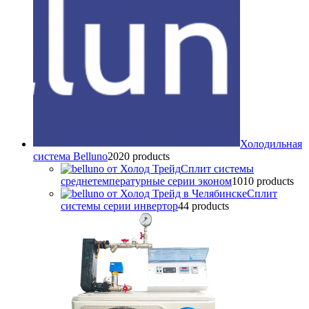
Холодильная
система Belluno
20
20 products
Сплит системы
среднетемпературные серии эконом
10
10 products
Сплит
системы серии инвертор
4
4 products