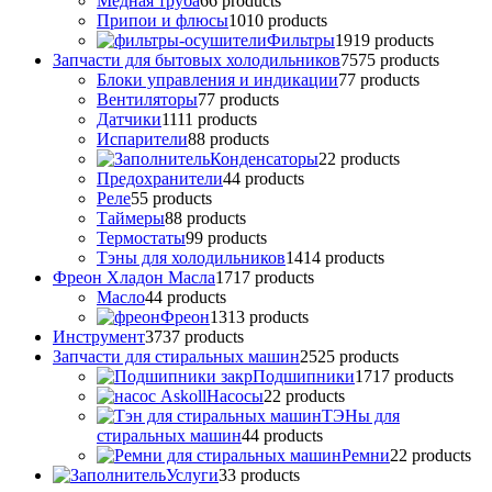
Медная труба
6
6 products
Припои и флюсы
10
10 products
Фильтры
19
19 products
Запчасти для бытовых холодильников
75
75 products
Блоки управления и индикации
7
7 products
Вентиляторы
7
7 products
Датчики
11
11 products
Испарители
8
8 products
Конденсаторы
2
2 products
Предохранители
4
4 products
Реле
5
5 products
Таймеры
8
8 products
Термостаты
9
9 products
Тэны для холодильников
14
14 products
Фреон Хладон Масла
17
17 products
Масло
4
4 products
Фреон
13
13 products
Инструмент
37
37 products
Запчасти для стиральных машин
25
25 products
Подшипники
17
17 products
Насосы
2
2 products
ТЭНы для
стиральных машин
4
4 products
Ремни
2
2 products
Услуги
3
3 products