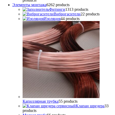
products
Элементы монтажа
62
62 products
Фитинги
13
13 products
Виброгасители
2
2 products
Изоляция
4
4 products
Капиллярная трубка
5
5 products
Клапан шредера
3
3
products