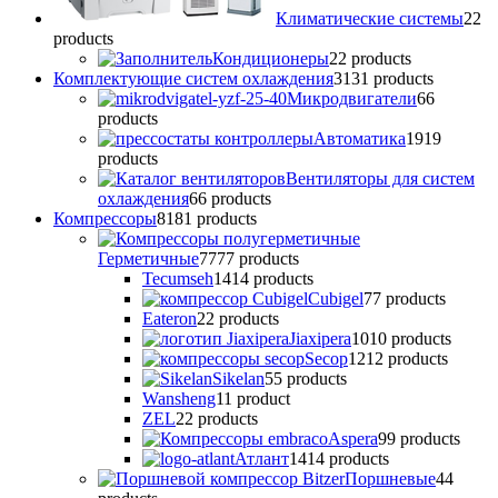
Климатические системы
2
2
products
Кондиционеры
2
2 products
Комплектующие систем охлаждения
31
31 products
Микродвигатели
6
6
products
Автоматика
19
19
products
Вентиляторы для систем
охлаждения
6
6 products
Компрессоры
81
81 products
Герметичные
77
77 products
Tecumseh
14
14 products
Cubigel
7
7 products
Eateron
2
2 products
Jiaxipera
10
10 products
Secop
12
12 products
Sikelan
5
5 products
Wansheng
1
1 product
ZEL
2
2 products
Аspera
9
9 products
Атлант
14
14 products
Поршневые
4
4