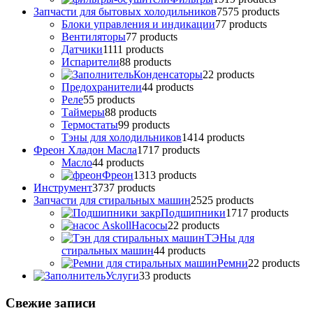
Запчасти для бытовых холодильников
75
75 products
Блоки управления и индикации
7
7 products
Вентиляторы
7
7 products
Датчики
11
11 products
Испарители
8
8 products
Конденсаторы
2
2 products
Предохранители
4
4 products
Реле
5
5 products
Таймеры
8
8 products
Термостаты
9
9 products
Тэны для холодильников
14
14 products
Фреон Хладон Масла
17
17 products
Масло
4
4 products
Фреон
13
13 products
Инструмент
37
37 products
Запчасти для стиральных машин
25
25 products
Подшипники
17
17 products
Насосы
2
2 products
ТЭНы для
стиральных машин
4
4 products
Ремни
2
2 products
Услуги
3
3 products
Свежие записи