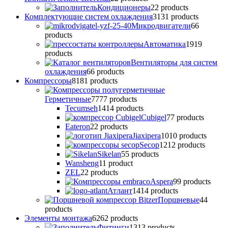
Кондиционеры
2
2 products
Комплектующие систем охлаждения
31
31 products
Микродвигатели
6
6
products
Автоматика
19
19
products
Вентиляторы для систем
охлаждения
6
6 products
Компрессоры
81
81 products
Герметичные
77
77 products
Tecumseh
14
14 products
Cubigel
7
7 products
Eateron
2
2 products
Jiaxipera
10
10 products
Secop
12
12 products
Sikelan
5
5 products
Wansheng
1
1 product
ZEL
2
2 products
Аspera
9
9 products
Атлант
14
14 products
Поршневые
4
4
products
Элементы монтажа
62
62 products
Фитинги
13
13 products