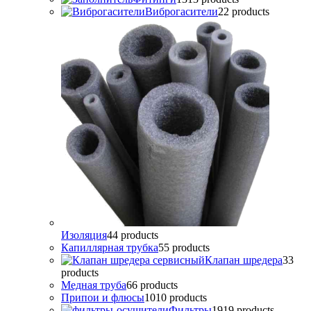
Виброгасители
2
2 products
Изоляция
4
4 products
Капиллярная трубка
5
5 products
Клапан шредера
3
3
products
Медная труба
6
6 products
Припои и флюсы
10
10 products
Фильтры
19
19 products