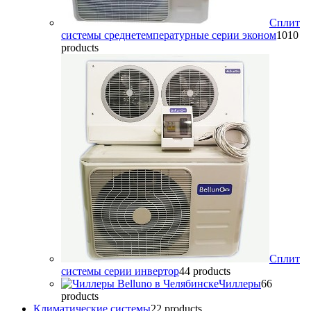
Сплит
системы среднетемпературные серии эконом
10
10
products
Сплит
системы серии инвертор
4
4 products
Чиллеры
6
6
products
Климатические системы
2
2 products