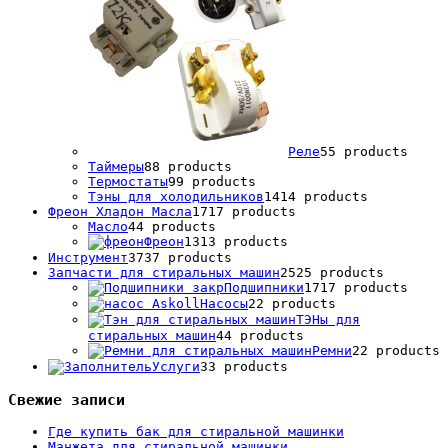
Реле
5
5 products
Таймеры
8
8 products
Термостаты
9
9 products
Тэны для холодильников
14
14 products
Фреон Хладон Масла
17
17 products
Масло
4
4 products
Фреон
13
13 products
Инструмент
37
37 products
Запчасти для стиральных машин
25
25 products
Подшипники
17
17 products
Насосы
2
2 products
ТЭНы для
стиральных машин
4
4 products
Ремни
2
2 products
Услуги
3
3 products
Свежие записи
Где купить бак для стиральной машинки
Манжета для стиральной машинки