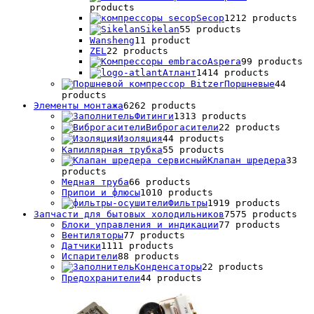
products
Secop
12
12 products
Sikelan
5
5 products
Wansheng
1
1 product
ZEL
2
2 products
Аspera
9
9 products
Атлант
14
14 products
Поршневые
4
4
products
Элементы монтажа
62
62 products
Фитинги
13
13 products
Виброгасители
2
2 products
Изоляция
4
4 products
Капиллярная трубка
5
5 products
Клапан шредера
3
3
products
Медная труба
6
6 products
Припои и флюсы
10
10 products
Фильтры
19
19 products
Запчасти для бытовых холодильников
75
75 products
Блоки управления и индикации
7
7 products
Вентиляторы
7
7 products
Датчики
11
11 products
Испарители
8
8 products
Конденсаторы
2
2 products
Предохранители
4
4 products