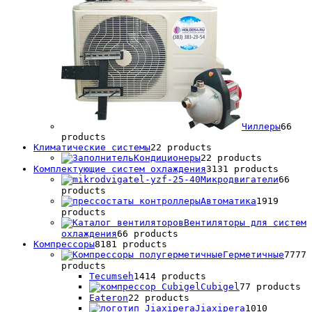
Чиллеры
6
6
products
Климатические системы
2
2 products
Кондиционеры
2
2 products
Комплектующие систем охлаждения
31
31 products
Микродвигатели
6
6
products
Автоматика
19
19
products
Вентиляторы для систем
охлаждения
6
6 products
Компрессоры
81
81 products
Герметичные
77
77
products
Tecumseh
14
14 products
Cubigel
7
7 products
Eateron
2
2 products
Jiaxipera
10
10