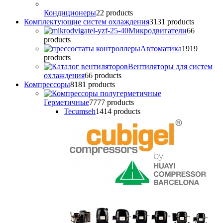
Кондиционеры
2
2 products
Комплектующие систем охлаждения
31
31 products
Микродвигатели
6
6
products
Автоматика
19
19
products
Вентиляторы для систем
охлаждения
6
6 products
Компрессоры
81
81 products
Герметичные
77
77 products
Tecumseh
14
14 products