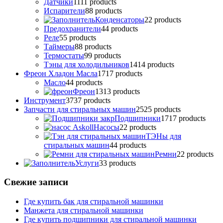
Датчики
11
11 products
Испарители
8
8 products
Конденсаторы
2
2 products
Предохранители
4
4 products
Реле
5
5 products
Таймеры
8
8 products
Термостаты
9
9 products
Тэны для холодильников
14
14 products
Фреон Хладон Масла
17
17 products
Масло
4
4 products
Фреон
13
13 products
Инструмент
37
37 products
Запчасти для стиральных машин
25
25 products
Подшипники
17
17 products
Насосы
2
2 products
ТЭНы для
стиральных машин
4
4 products
Ремни
2
2 products
Услуги
3
3 products
Свежие записи
Где купить бак для стиральной машинки
Манжета для стиральной машинки
Где купить подшипники для стиральной машинки