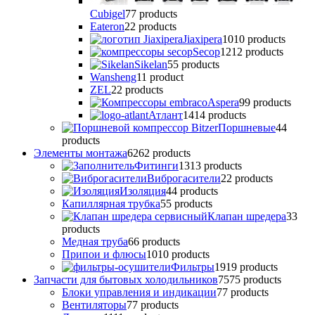
Cubigel
7
7 products
Eateron
2
2 products
Jiaxipera
10
10 products
Secop
12
12 products
Sikelan
5
5 products
Wansheng
1
1 product
ZEL
2
2 products
Аspera
9
9 products
Атлант
14
14 products
Поршневые
4
4
products
Элементы монтажа
62
62 products
Фитинги
13
13 products
Виброгасители
2
2 products
Изоляция
4
4 products
Капиллярная трубка
5
5 products
Клапан шредера
3
3
products
Медная труба
6
6 products
Припои и флюсы
10
10 products
Фильтры
19
19 products
Запчасти для бытовых холодильников
75
75 products
Блоки управления и индикации
7
7 products
Вентиляторы
7
7 products