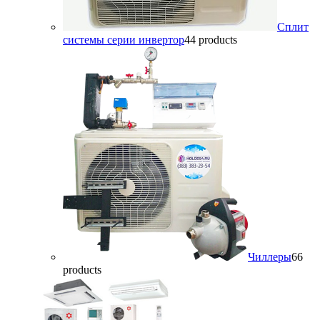
Сплит
системы серии инвертор
4
4 products
Чиллеры
6
6
products