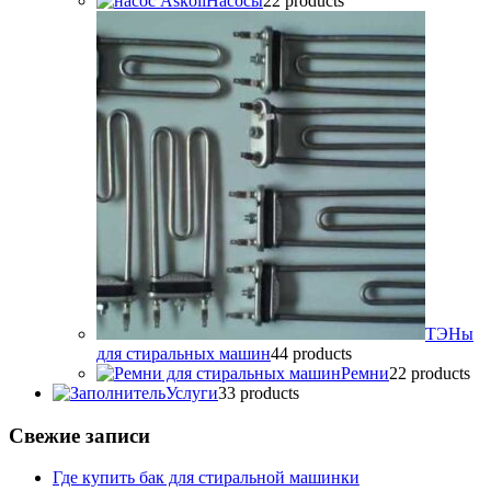
Насосы
2
2 products
ТЭНы
для стиральных машин
4
4 products
Ремни
2
2 products
Услуги
3
3 products
Свежие записи
Где купить бак для стиральной машинки