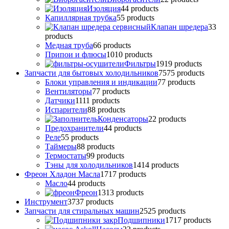
Изоляция
4
4 products
Капиллярная трубка
5
5 products
Клапан шредера
3
3
products
Медная труба
6
6 products
Припои и флюсы
10
10 products
Фильтры
19
19 products
Запчасти для бытовых холодильников
75
75 products
Блоки управления и индикации
7
7 products
Вентиляторы
7
7 products
Датчики
11
11 products
Испарители
8
8 products
Конденсаторы
2
2 products
Предохранители
4
4 products
Реле
5
5 products
Таймеры
8
8 products
Термостаты
9
9 products
Тэны для холодильников
14
14 products
Фреон Хладон Масла
17
17 products
Масло
4
4 products
Фреон
13
13 products
Инструмент
37
37 products
Запчасти для стиральных машин
25
25 products
Подшипники
17
17 products