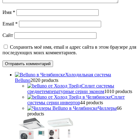
Имя
*
Email
*
Сайт
Сохранить моё имя, email и адрес сайта в этом браузере для
последующих моих комментариев.
Холодильная система
Belluno
20
20 products
Сплит системы
среднетемпературные серии эконом
10
10 products
Сплит
системы серии инвертор
4
4 products
Чиллеры
6
6
products