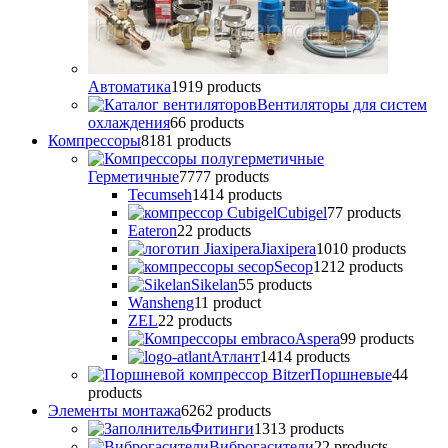
Автоматика
19
19 products
Вентиляторы для систем
охлаждения
6
6 products
Компрессоры
81
81 products
Герметичные
77
77 products
Tecumseh
14
14 products
Cubigel
7
7 products
Eateron
2
2 products
Jiaxipera
10
10 products
Secop
12
12 products
Sikelan
5
5 products
Wansheng
1
1 product
ZEL
2
2 products
Аspera
9
9 products
Атлант
14
14 products
Поршневые
4
4
products
Элементы монтажа
62
62 products
Фитинги
13
13 products
Виброгасители
2
2 products