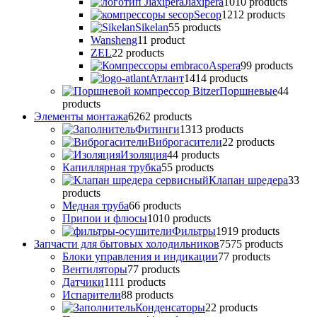
Jiaxipera
10
10 products
Secop
12
12 products
Sikelan
5
5 products
Wansheng
1
1 product
ZEL
2
2 products
Аspera
9
9 products
Атлант
14
14 products
Поршневые
4
4
products
Элементы монтажа
62
62 products
Фитинги
13
13 products
Виброгасители
2
2 products
Изоляция
4
4 products
Капиллярная трубка
5
5 products
Клапан шредера
3
3
products
Медная труба
6
6 products
Припои и флюсы
10
10 products
Фильтры
19
19 products
Запчасти для бытовых холодильников
75
75 products
Блоки управления и индикации
7
7 products
Вентиляторы
7
7 products
Датчики
11
11 products
Испарители
8
8 products
Конденсаторы
2
2 products