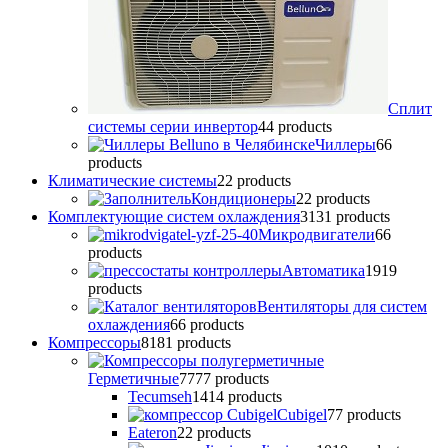
Сплит
системы серии инвертор
4
4 products
Чиллеры
6
6
products
Климатические системы
2
2 products
Кондиционеры
2
2 products
Комплектующие систем охлаждения
31
31 products
Микродвигатели
6
6
products
Автоматика
19
19
products
Вентиляторы для систем
охлаждения
6
6 products
Компрессоры
81
81 products
Герметичные
77
77 products
Tecumseh
14
14 products
Cubigel
7
7 products
Eateron
2
2 products