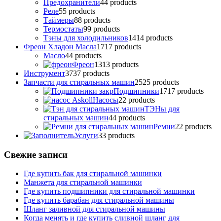
Предохранители
4
4 products
Реле
5
5 products
Таймеры
8
8 products
Термостаты
9
9 products
Тэны для холодильников
14
14 products
Фреон Хладон Масла
17
17 products
Масло
4
4 products
Фреон
13
13 products
Инструмент
37
37 products
Запчасти для стиральных машин
25
25 products
Подшипники
17
17 products
Насосы
2
2 products
ТЭНы для
стиральных машин
4
4 products
Ремни
2
2 products
Услуги
3
3 products
Свежие записи
Где купить бак для стиральной машинки
Манжета для стиральной машинки
Где купить подшипники для стиральной машинки
Где купить барабан для стиральной машины
Шланг заливной для стиральной машины
Когда менять и где купить сливной шланг для